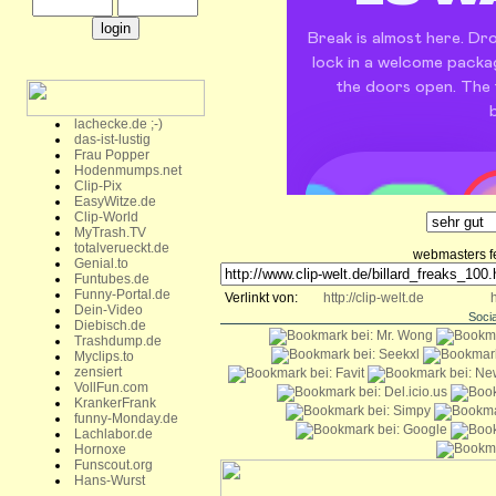
lachecke.de ;-)
das-ist-lustig
Frau Popper
Hodenmumps.net
Clip-Pix
EasyWitze.de
Clip-World
MyTrash.TV
totalverueckt.de
webmasters fee
Genial.to
Funtubes.de
Funny-Portal.de
Verlinkt von:
http://clip-welt.de
h
Dein-Video
Soci
Diebisch.de
Trashdump.de
Myclips.to
zensiert
VollFun.com
KrankerFrank
funny-Monday.de
Lachlabor.de
Hornoxe
Funscout.org
Hans-Wurst