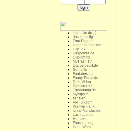
lachecke.de ;-)
das-ist-lustig
Frau Popper
Hodenmumps.net
Clip-Pix
EasyWitze.de
Clip-World
MyTrash.TV
totalverueckt.de
Genial.to
Funtubes.de
Funny-Portal.de
Dein-Video
Diebisch.de
Trashdump.de
Myclips.to
zensiert
VollFun.com
KrankerFrank
funny-Monday.de
Lachlabor.de
Hornoxe
Funscout.org
Hans-Wurst