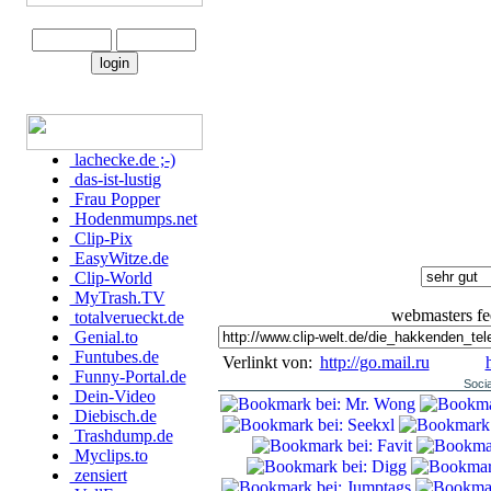
lachecke.de ;-)
das-ist-lustig
Frau Popper
Hodenmumps.net
Clip-Pix
EasyWitze.de
Clip-World
MyTrash.TV
webmasters feel
totalverueckt.de
Genial.to
Funtubes.de
Verlinkt von:
http://go.mail.ru
Funny-Portal.de
Soci
Dein-Video
Diebisch.de
Trashdump.de
Myclips.to
zensiert