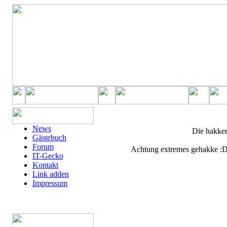
Die hakkenden Teletubbies
News
Die hakken
Gästebuch
Forum
NEU
Achtung extremes gehakke :D .
IT-Gecko
Kontakt
Link adden
Impressum