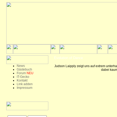
Evolution of Dance
News
Judson Laipply zeigt uns auf extrem unterh
Gästebuch
dabei kaum
Forum
NEU
IT-Gecko
Kontakt
Link adden
Impressum