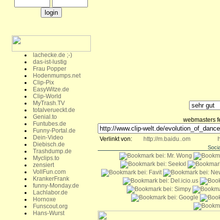
lachecke.de ;-)
das-ist-lustig
Frau Popper
Hodenmumps.net
Clip-Pix
EasyWitze.de
Clip-World
MyTrash.TV
totalverueckt.de
Genial.to
webmasters fee
Funtubes.de
Funny-Portal.de
Dein-Video
Verlinkt von:
http://m.baidu..om
h
Diebisch.de
Soci
Trashdump.de
Myclips.to
zensiert
VollFun.com
KrankerFrank
funny-Monday.de
Lachlabor.de
Hornoxe
Funscout.org
Hans-Wurst