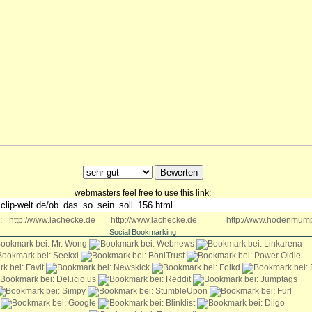
webmasters feel free to use this link:
:
http://www.lachecke.de
http://www.lachecke.de
http://www.hodenmump
Social Bookmarking