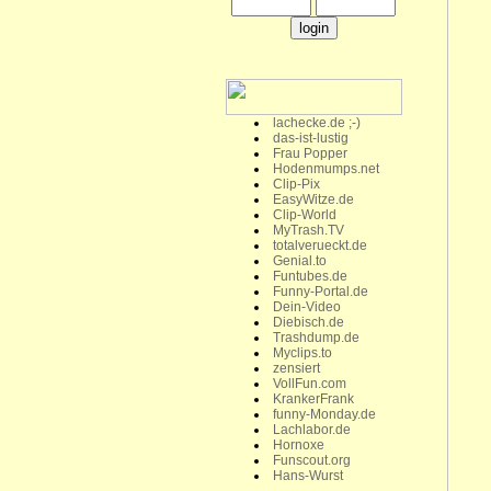
lachecke.de ;-)
das-ist-lustig
Frau Popper
Hodenmumps.net
Clip-Pix
EasyWitze.de
Clip-World
MyTrash.TV
totalverueckt.de
Genial.to
Funtubes.de
Funny-Portal.de
Dein-Video
Diebisch.de
Trashdump.de
Myclips.to
zensiert
VollFun.com
KrankerFrank
funny-Monday.de
Lachlabor.de
Hornoxe
Funscout.org
Hans-Wurst