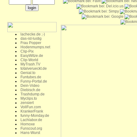
lachecke.de ;-)
das-ist-lustig
Frau Popper
Hodenmumps.net
Clip-Pix
EasyWitze.de
Clip-World
MyTrash.TV
totalverueckt.de
Genial.to
Funtubes.de
Funny-Portal.de
Dein-Video
Diebisch.de
Trashdump.de
Myclips.to
zensiert
VollFun.com
KrankerFrank
funny-Monday.de
Lachlabor.de
Hornoxe
Funscout.org
Hans-Wurst