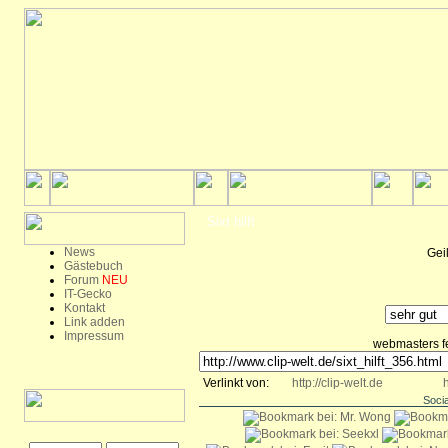
Sixt hilft
News
Geil
Gästebuch
Forum
NEU
IT-Gecko
Kontakt
Link adden
Impressum
webmasters fee
Verlinkt von:
http://clip-welt.de
h
Soci